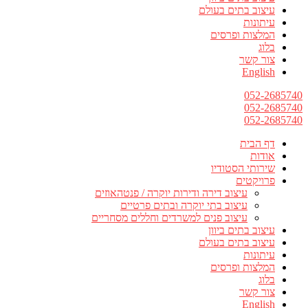
עיצוב בתים בעולם
עיתונות
המלצות ופרסים
בלוג
צור קשר
English
052-2685740
052-2685740
052-2685740
דף הבית
אודות
שירותי הסטודיו
פרויקטים
עיצוב דירה ודירות יוקרה / פנטהאוזים
עיצוב בתי יוקרה ובתים פרטיים
עיצוב פנים למשרדים וחללים מסחריים
עיצוב בתים ביוון
עיצוב בתים בעולם
עיתונות
המלצות ופרסים
בלוג
צור קשר
English