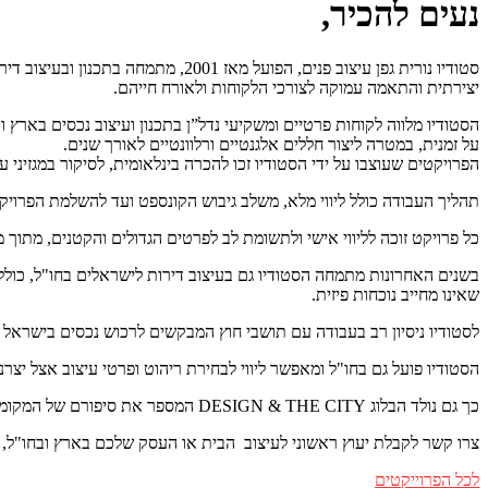
נעים להכיר,
סטודיו נורית גפן עיצוב פנים, הפוע
יצירתית והתאמה עמוקה לצורכי הלקוחות ולאורח חייהם.
הסטודיו מלווה לקוחות פרטיים ומשקיעי נדל”ן בתכנון ועיצוב נכסים בארץ 
על זמנית, במטרה ליצור חללים אלגנטיים ורלוונטיים לאורך שנים.
הפרויקטים שעוצבו על ידי הסטודיו זכו להכרה בינלאומית, לסיקור במגזיני ע
תהליך העבודה כולל ליווי מלא, משלב גיבוש הקונספט ועד להשלמת הפרויקט,
כל פרויקט זוכה לליווי אישי ולתשומת לב לפרטים הגדולים והקטנים, מתוך מ
בשנים האחרונות מתמחה הסטודיו גם בעיצוב דירות לישראלים בחו"ל, כולל ד
שאינו מחייב נוכחות פיזית.
לסטודיו ניסיון רב בעבודה עם תושבי חוץ
המבקשים לרכוש נכסים בישראל ו
הסטודיו פועל גם בחו"ל ומאפשר ליווי לבחירת ריהוט ופרטי עיצוב אצל יצרנ
כך גם נולד הבלוג DESIGN & THE CITY המספר את סיפורם של המקומות מעוצבים במיוחד בעולם, שנמצא כאן באתר, ומתפרסם גם ב-Ynet.
צרו קשר לקבלת יעוץ ראשוני לעיצוב הבית או העסק שלכם בארץ ובחו"ל, ו
לכל הפרוייקטים