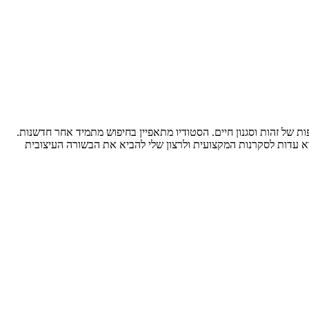
ות של זהות וסגנון חיים. הסטודיו מתאפיין בחיפוש מתמיד אחר חדשנות.
 השראה מתערוכות העיצוב המובילות בעולם ומתרגמת מגמות בינלאומיות לעיצוב ישראלי, על זמני ואישי. הבלוג שלי, Design & the City, הוא עדות לסקרנות המקצועית ולרצון שלי להביא את הבשורה העיצובית