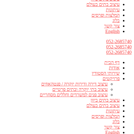
עיצוב בתים בעולם
עיתונות
המלצות ופרסים
בלוג
צור קשר
English
052-2685740
052-2685740
052-2685740
דף הבית
אודות
שירותי הסטודיו
פרויקטים
עיצוב דירה ודירות יוקרה / פנטהאוזים
עיצוב בתי יוקרה ובתים פרטיים
עיצוב פנים למשרדים וחללים מסחריים
עיצוב בתים ביוון
עיצוב בתים בעולם
עיתונות
המלצות ופרסים
בלוג
צור קשר
English