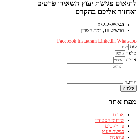
לתיאום פגישת יעוץ השאירו פרטים
ואחזור אליכם בהקדם
052-2685740
תרשיש 18, רמת השרון
Facebook
Instagram
Linkedin
Whatsapp
שם
טלפון
אימייל
הודעה
שליחה
מפת אתר
אודות
שירותי הסטודיו
פרוייקטים
פגישת ייעוץ
עיתונות