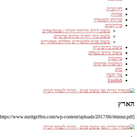
דף הבית
אודות
שירותי הסטודיו
פרויקטים
עיצוב דירה ודירות יוקרה / פנטהאוזים
עיצוב בתי יוקרה ובתים פרטיים
עיצוב פנים למשרדים וחללים מסחריים
עיצוב בתים ביוון
עיצוב בתים בעולם
עיתונות
המלצות ופרסים
בלוג
צור קשר
English
הארץ
[pdf-embedder url="https://www.nuritgeffen.com/wp-content/uploads/2017/06/shimur.pdf"]