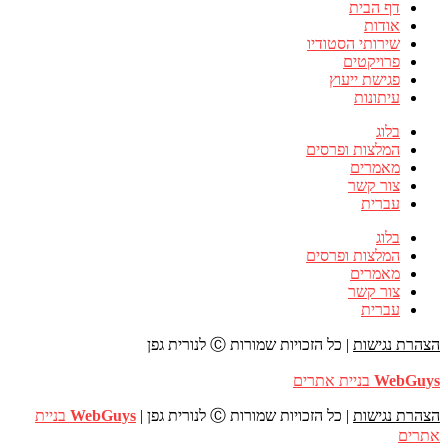
דף הבית
אודות
שירותי הסטודיו
פרויקטים
פגישת ייעוץ
עיתונות
בלוג
המלצות ופרסים
מאמרים
צור קשר
עברית
בלוג
המלצות ופרסים
מאמרים
צור קשר
עברית
הצהרת נגישות
| כל הזכויות שמורות Ⓒ לנורית גפן
WebGuys
בניית אתרים
הצהרת נגישות
| כל הזכויות שמורות Ⓒ לנורית גפן |
WebGuys
בניית
אתרים