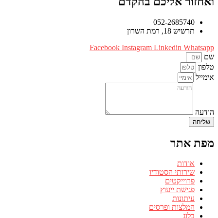
ואחזור אליכם בהקדם
052-2685740
תרשיש 18, רמת השרון
Facebook
Instagram
Linkedin
Whatsapp
שם
טלפון
אימייל
הודעה
שליחה
מפת אתר
אודות
שירותי הסטודיו
פרוייקטים
פגישת ייעוץ
עיתונות
המלצות ופרסים
בלוג