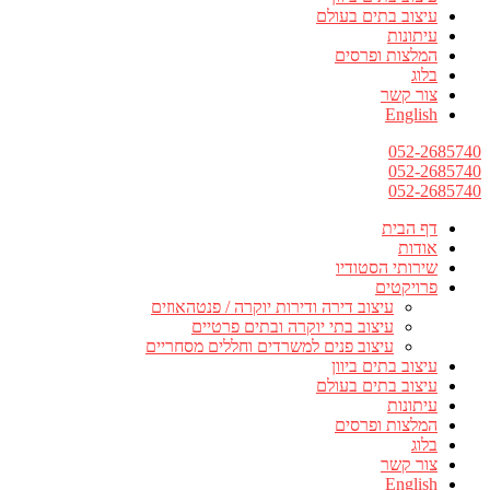
עיצוב בתים בעולם
עיתונות
המלצות ופרסים
בלוג
צור קשר
English
052-2685740
052-2685740
052-2685740
דף הבית
אודות
שירותי הסטודיו
פרויקטים
עיצוב דירה ודירות יוקרה / פנטהאוזים
עיצוב בתי יוקרה ובתים פרטיים
עיצוב פנים למשרדים וחללים מסחריים
עיצוב בתים ביוון
עיצוב בתים בעולם
עיתונות
המלצות ופרסים
בלוג
צור קשר
English