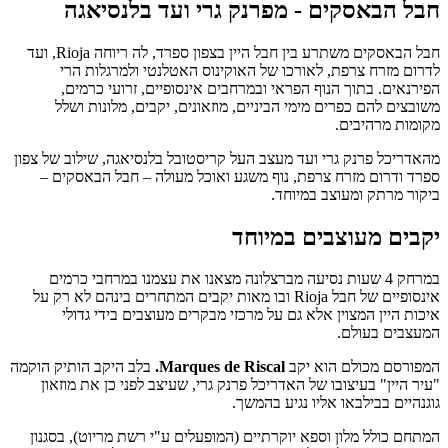
חבל הבאסקים - מפרנק גרי ועד בלנסיאגה
חבל הבאסקים משתרע בין חבל היין בצפון ספרד, לה ריוחה Rioja, ועד
לדרום מזרח צרפת, לאורכו של האוקינוס האטלנטי ולמרגלות הרי
הפירנאים. בתוך הנוף הפראי ובמרחבים אינסופיים, זרועי כרמים,
משובצים להם כפרים מימי הביניים, מוזאונים, יקבים, מלונות ושלל
מקומות מרהיבים.
מהאדריכל פרנק גרי ועד מעצב העל קריסטובל בלנסיאגה, שילוב של צפון
ספרד ודרום מזרח צרפת, נוף משגע ואוכל מעולה – חבל הבאסקים –
ביקור מרתק ומעוצב במיוחד.
יקבים מעוצבים במיוחד
במרחק 4 שעות נסיעה מברצלונה מצאנו את עצמנו במרחבי כרמים
אינסופיים של חבל Rioja ובו מאות יקבים המתחרים בינהם לא רק על
איכות היין המצוין אלא גם על מרכזי מבקרים מעוצבים בידי גדולי
המעצבים בעולם.
המפורסם מכולם הוא יקב
Marques de Riscal.
בלב
היקב הותיק הוקמה
"עיר היין" בעיצובו של האדריכל פרנק גרי, שעיצב לפני כן את מוזאון
גוגנהיים בבילבאו אליו נגיע בהמשך.
המתחם כולל מלון וספא יוקרתיים (המופעלים ע"י רשת מריוט), בסגנון