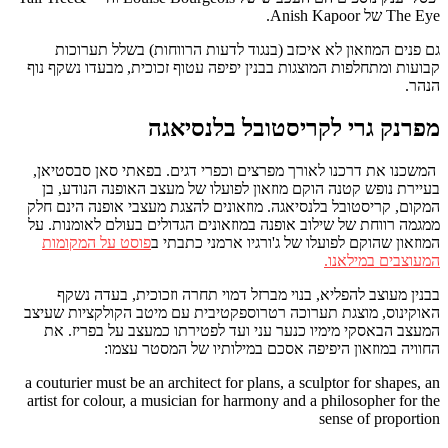
The Eye של Anish Kapoor.
גם פנים המוזאון לא איכזב (בנגוד לדעות הרווחות) בשלל תערוכות
קבועות ומתחלפות המוצגות בבנין יפיפה עטוף זכוכית, מבעדו נשקף נוף
הנהר.
מפרנק גרי לקריסטובל בלנסיאגה
המשכנו את דרכנו לאורך מפרצים וכפרי דגים. בפאתי סאן סבסטיאן,
בעיירת נופש קטנה הוקם מוזאון לפועלו של מעצב האופנה הנודע, בן
המקום, קריסטובל בלנסיאגה. מוזאונים להצגת מעצבי אופנה הינם חלק
ממגמה רווחת של שילוב אופנה במוזאונים הגדולים בעולם לאומנות. על
המוזאון שהוקם לפועלו של ג'ורגיו ארמני כתבתי ב
פוסט על המקומות
המעוצבים במילאנו.
בבנין מעוצב להפליא, בנוי מברזל דמוי תחרה וזכוכית, בעדה נשקף
האוקינוס, מוצגת תערוכה רטרוספקטיבית עם מיטב הקולקציות שעיצב
המעצב הבאסקי מימיו כנער עני ועד לפטירתו כמעצב על בפריז.
את
החוויה במוזאון היפיפה אסכם במילותיו של המסטר עצמו:
a couturier must be an architect for plans, a sculptor for shapes, an
artist for colour, a musician for harmony and a philosopher for the
sense of proportion