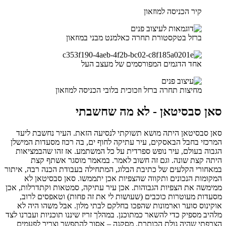
קיר הכניסה למוזאון
ברזל בטקסטורת תחרה כאלמנט מבני במוזאון
אחד הדגמים המפורסמים של מעצב העל
מחיצות תחרה ברזל וזכוכית בלובי הכניסה למוזאון
סאן סבסיטאן - לא מה שחשבתי
סאן סבסיטאן היתה מושא תשוקתי לנסיעה הזאת. העיר נחשבת ליעד
המרכזי בחבל הבאסקים, עיר עתיקה לחוף ים, בה רכוז מסעדות המישלן
הגבוה בעולם, עיר נופש ספרדית על כל המשתמע. אז זהו שהבמציאות
היתה קצת שונה. וגם זה חשוב לאמר. במאמר מוסגר אשתף קצת
במאחורי הקלעים של כתיבת הבלוג, המתחילה בעבודת הכנה רבה, איתור
המקומות הנכונים ותקווה שהצפיות אכן יתממשו. סאן סבסיטאן לא
ממימשה את הצפיות הגבוהות. אכן עיר עתיקה, סמטאות וקתדרלות, אכן
מסעדות מעוטרות כוכבים (שעושות לי את זה פחות) וטאפסים לרוב,
אוקינוס סוער וארמונות שהפכו בחלקם לבתי מלון. אבל משהו היה לא
מלהיב מספיק כדי להשאר כמתוכנן. במהלך זריז שיננו תוכניות ועברנו לצד
הצרפתי שהיה גולת הכותרת. מסקנה – אסור להתפשר וצריך לפעמים