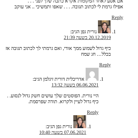
אם אסע לאחד המקומות אקרא כתבה שלך לפני . . .
אפילו גרמת לי לכתוב תגובה. . . . שאפו ותמשיכי .. אני עוקב
Reply
נורית גפן
הגיב:
20.12.2019 בשעה 21:39
כיף גדול לשמוע ממך אודי, ואם גרמתי לך לכתוב תגובה אז
בכלל… חג שמח
Reply
אדריכלית דורית זיגלמן
הגיב:
06.06.2021 בשעה 13:32
היי נורית. הפוסטים שלך עושים חשק גדול לנסוע. .
כיף גדול לעיין ולקרוא. תודה שפרסמת.
Reply
נורית גפן
הגיב:
07.06.2021 בשעה 10:40