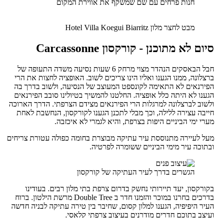
חנות פרחים עם שם שמשקף את אווירת המקום
מבט לחצר מלון Hotel Villa Koegui Biarritz
סיום לא מתוכנן - קורקסון Carcassonne
חבל הבאסקים הנהדר מצוי מרחק 6 שעות נסיעה משדה התעופה של
ברצלונה, ממנו הגענו ואליו הינו צריכים לשוב. האופציה לחצות את הרי
הפירנאים לא התאימה לקונספט המעוצב של הנסיעה, ולשוב בדרך בה
הגענו לא היתה כלל אופציה. החלטנו להמשיך בטיולינו סובב הפירנאים
ולשוב לברצלונה למרגלות הרי הפירנאים מצידם הצרפתי. הדרך הארוכה
חייבה עצירה ללילה, וכך מבלי לתכנן הגענו לקורקסון, הנחשבת לאחת
מערי ימי הביניים היפות בצרפת, והיא לגמרי לא איכזבה.
מעל לעיירה מתנוססת עיר עתיקה מבוצרת בחומה כפולה עטורת צריחים
ובתוכה עיר מימי הביניים ששומרה לפרטיה.
הגשרים בדרך לעיר העתיקה של קורקסון
בקורקסון, יעד תיירותי נחשק בדרום צרפת בתי מלון רבים. בעודינו
בדרכים בחרנו במוכר והזמנו חדר ב Double Tree מרשת הילטון. ברוח
העיר היפיפיה, הגענו למלון קסום, שחיבר בין טירה עתיקה לבניה חדשה
ועיצב בתוכם חדרים מודרנים בעיצוב צרפתי קלאסי.