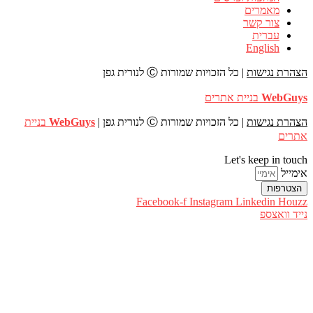
מאמרים
צור קשר
עברית
English
הצהרת נגישות
| כל הזכויות שמורות Ⓒ לנורית גפן
WebGuys
בניית אתרים
הצהרת נגישות
| כל הזכויות שמורות Ⓒ לנורית גפן |
WebGuys
בניית
אתרים
Let's keep in touch
אימייל
הצטרפות
Facebook-f
Instagram
Linkedin
Houzz
נייד
וואצספ