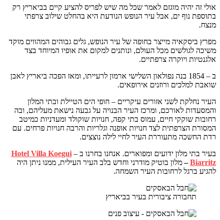
אולי זה יהיה מוגזם לאמר שכל מה שיש לפריס להציע קיים בביאריץ רק
בתוספת נוף ים, אבל עיר הנופש הנודעת היא בהחלט שילוב צרפתי
מנצח.
מפרץ ביסקאיה מייצר בחופה של עיר הנופש, גלים גבוהים המהווים מוקד
משיכה לגולשים מכל העולם, ונותנים למקום את אופיו המיוחד בצד
אלגנטיות ויוקרה צרפתיים.
ב – 1854 בנה נפולאון השלישי ארמון לרעייתו, ומאז הפכה ביאריץ לאבן
שואבת למלכים ורוזנים אירופאים.
העיר נחלקת לשני אזורים עיקריים – חופי הים הטיילת ובתי המלון
והמסעדות לאורכם, ומרכז העיר הבנויה על גבעה נישאת מעליהם, ובה
רחובות שוקקי חיים, עמוס בתי קפה, חנויות שוקולד ומעדניות כמיטב
המסורת הצרפתית לצד חנויות אופנה וגלריות והרבה חנויות פרחים. עם
רדת החשכה מתעוררת העיר לחיי לילה נוצצים.
בעיר בתי מלון ידועים ומפוארים. אנחנו בחרנו ב –
Hotel Villa Koegui
Biarritz
–
מלון בוטיק מודרני וחדש בלב העיר העילית, ממנו ניתן היה
להגיע ברגל לרחובות העיר השמחה.
תחבורה ציבורית בעיר בביאריץ