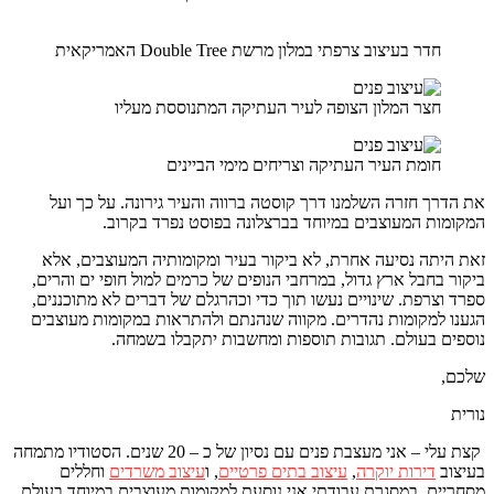
חדר בעיצוב צרפתי במלון מרשת Double Tree האמריקאית
חצר המלון הצופה לעיר העתיקה המתנוססת מעליו
חומת העיר העתיקה וצריחים מימי הביינים
את הדרך חזרה השלמנו דרך קוסטה ברווה והעיר גירונה. על כך ועל
המקומות המעוצבים במיוחד בברצלונה בפוסט נפרד בקרוב.
זאת היתה נסיעה אחרת, לא ביקור בעיר ומקומותיה המעוצבים, אלא
ביקור בחבל ארץ גדול, במרחבי הנופים של כרמים למול חופי ים והרים,
ספרד וצרפת. שינויים נעשו תוך כדי וכהרגלם של דברים לא מתוכננים,
הגענו למקומות נהדרים. מקווה שנהנתם ולהתראות במקומות מעוצבים
נוספים בעולם. תגובות תוספות ומחשבות יתקבלו בשמחה.
שלכם,
נורית
קצת עלי – אני מעצבת פנים עם נסיון של כ – 20 שנים. הסטודיו מתמחה
בעיצוב
דירות יוקרה
,
עיצוב בתים פרטיים
, ו
עיצוב משרדים
וחללים
מסחריים. במסגרת עבודתי אני נוסעת למקומות מעוצבים במיוחד בעולם,