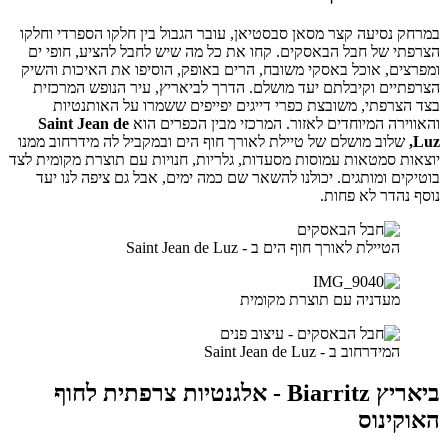
במרחק נסיעה קצר מסאן סבסטיאן, עובר הגבול בין חלקו הספרדי וחלקו
הצרפתי של חבל הבאסקים. קחו את כל מה שיש לחבל להציע, חופי ים
ומפרצים, אוכל באסקי משובח, הרים באופק, הוסיפו את האיכות והשיק
הצרפתיים וקיבלתם יעד מושלם. הדרך לביאריץ, עיר הנופש המרכזית
בצד הצרפתי, משובצת כפרי דייגים יפייפים ששמרו על האותנטיות
והאווירה המיוחדים לאזור. המרכזי מבין הכפרים הוא
Saint Jean de
Luz,
שלוב מושלם של טיילת לאורך חוף הים ובמקביל לה מידרחוב ממנו
יוצאות סמטאות עמוסות מסעדות, גלריות, חנויות עם תוצרת מקומית לצד
בוטיקים ומותגים. יכולנו להשאר שם כמה ימים, אבל גם ציפה לנו יעד
נוסף נהדר לא פחות.
הטיילת לאורך חוף הים ב - Saint Jean de Luz
מעדניה עם תוצרת מקומית
המידרחוב ב - Saint Jean de Luz
ביאריץ Biarritz - אלגנטיות צרפתית לחוף
האוקינוס