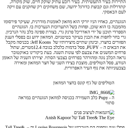
התיירות בעיר התעשיתית. בעיר רובע עתיק שוקק חיים, שוק מקורה,
קתדרלות וגם קבוצת כדורגל ידועה, שם משחקים רק שחקנים עם זיקה
לעם הבאסקי.
הגוגנהיים, כאחיו הניו יורקי הוא מוזאון לאומנות מודרנית, שעיקר פירסומו
מהמבנה בו הוא שוכן, ופחות בשל התערוכות הנערכות בו. הגוגנהיים
הספרדי תוכנן על ידי האדריכל פרנק גרי, בצורת ספינה בלב נהר הנרביון.
גרי בחר לחפות את הבנין בעיקר בטיטניום. המוזאון ידוע גם בפסלי הענק
הפזורים בחצרו, ובינהן שתיים מיצירותיו של Jeff Koons: בכניסה מקבל
את הבאים ה – PUPY, פסל בדמות כלכלב בגובה 12.4מטרים, שתול
פרחים המשנים את צבעם לפי עונות השנה. בעת ביקורינו באוקטובר
נראה הכלב נוגה ומהורהר בפרחים בצבעי הסתיו. יצירתו השניה של האומן
הנודע, פסל הטוליפים, מוצבת בצידו השני של חצר המוזאון ומאירה
בצבעוניותה את נוף העיר האפרורית.
הטוליפים של ג'ף קונס בחצר המוזאון
ה - Pupy כלב השמירה בכניסה למוזאון הגוגנהיים במראה
סתווי
Tall Tree& The Eye של Anish Kapoor
פסלי ענק נוספים הם העכביש של Louise Bourgeois וה – Tall Tree&