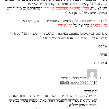
ושמחה לחלוק איתכם את חוויותי מנקודת מבטי האישית
והמקצועית,
בבלוג מקומות מעוצבים במיוחד
, המתפרסם גם מידי חודש
במגזין דיזיינר, של עיתון הארץ.
לעידכונים שוטפים על המקומות המעוצבים בעולם, עקבו אחרי
באינסטגרם
בלחיצה על
הלינק הזה
אם הגעתם למקום מעוצב, בעקבות הפוסט הזה, צלמו, תעלו לסטורי
ותייגו אותי, אחרת איך אדע ששימחתי אתכם?
שלכם,
נורית
4 תגובות
אודי בנימיני
הגיב:
20.12.2019 בשעה 08:40
יפה נורית
עם שלל המידע והכותבים ברשת, אתרי טיולים וכתבות שונות
ומשונות את מצליחה להעביר חוויה באופן מעניין עשיר בנושאי
עיצוב ובאופן מדליק ,