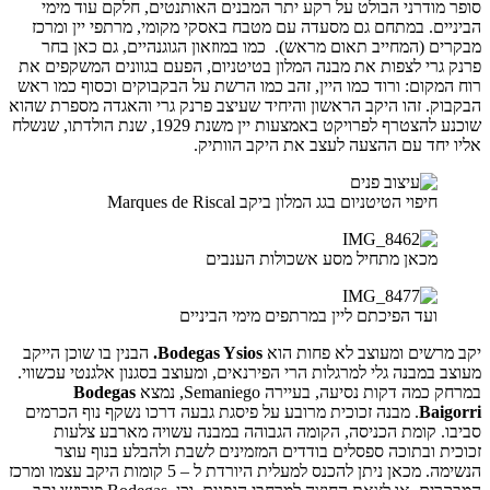
סופר מודרני הבולט על רקע יתר המבנים האותנטים, חלקם עוד מימי
הביניים. במתחם גם מסעדה עם מטבח באסקי מקומי, מרתפי יין ומרכז
מבקרים (המחייב תאום מראש). כמו במוזאון הגוגנהיים, גם כאן בחר
פרנק גרי לצפות את מבנה המלון בטיטניום, הפעם בגוונים המשקפים את
רוח המקום: ורוד כמו היין, זהב כמו הרשת על הבקבוקים וכסוף כמו ראש
הבקבוק. זהו היקב הראשון והיחיד שעיצב פרנק גרי והאגדה מספרת שהוא
שוכנע להצטרף לפרויקט באמצעות יין משנת 1929, שנת הולדתו, שנשלח
אליו יחד עם ההצעה לעצב את היקב הוותיק.
חיפוי הטיטניום בגג המלון ביקב Marques de Riscal
מכאן מתחיל מסע אשכולות הענבים
ועד הפיכתם ליין במרתפים מימי הביניים
יקב מרשים ומעוצב לא פחות הוא
Bodegas Ysios.
הבנין בו שוכן הייקב
מעוצב במבנה גלי למרגלות הרי הפירנאים, ומעוצב בסגנון אלגנטי עכשווי.
במרחק כמה דקות נסיעה, בעיירה Semaniego, נמצא
Bodegas
Baigorri
. מבנה זכוכית מרובע על פיסגת גבעה דרכו נשקף נוף הכרמים
סביבו. קומת הכניסה, הקומה הגבוהה במבנה עשויה מארבע צלעות
זכוכית ובתוכה ספסלים בודדים המזמינים לשבת ולהבלע בנוף עוצר
הנשימה. מכאן ניתן להכנס למעלית היורדת ל – 5 קומות היקב עצמו ומרכז