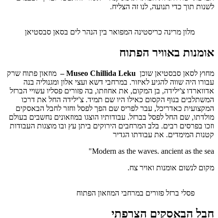
לשנות תוך כדי תנועה, לנו זה הצליח.
מלון מרינה כריסטינה המפואר בין הנהר לים בסאן סבסטיאן
אומנות באוויר הפתוח
מחוץ לסאן סבסטיאן שוכן
Museo Chillida Leku –
מוזאון פתוח שרק
עבורו היה שווה להגיע לאיזור. במרחבי דשא ועצי אלון ומגנוליה בנה
אדווארדו צ'ילידה, בן המקום, את אחוזתו, בה פזורים פסליו עשויי הברזל
המשתלבים בנוף הקסום כאילו היו שם תמיד. צ'ילידה החל את דרכו
המקצועית כאדריכל, עבר לפריס שם הפך לפסל וחזר לחבל הבאסקים
מולדתו, שם החל לפסל בברזל. עבודותיו הוצגו במוזאונים נחשבים בעולם
וזכו בפרסים רבים. בלב המרחבים הירוקים ביתן עץ ובו מוצגות העבודות
קטנות המימדים. את עבודתו הגדיר
Modern as the waves. ancient as the sea"
מקום לנשום אומנות ואויר צח.
פסלי ברזל פזורים במרחבי המוזאון הפתוח
חבל הבאסקים הצרפתי