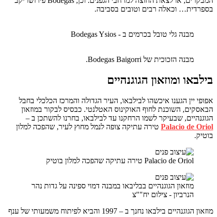
המבקרים, או לצאת החוצה למרחבי הגפנים. וכן, Bodegas פירושו יקב
בספרדית… וכאלה רבים וטובים בסביבה.
מבנה גלי טובל בכרמים ב - Bodegas Ysios
מבנה הזכוכית של Bodegas Baigorri.
בילבאו ומוזאון הגוגנהיים
אפופי יין הגענו איכשהו לבילבאו, העיר הגדולה והמרכז הכלכלי בחבל
הבאסקים, השוכנת לחוף האוקינוס האטלנטי. כבסיס לבקור במוזאון
הגוגנהיים, שבעיקר לשמו הרחקנו עד לבילבאו, בחרנו להשתכן ב –
Palacio de Oriol
טירה עתיקה צופה לנמל מחוץ לעיר, שהפכה למלון
בוטיק.
Palacio de Oriol טירה עתיקה שהפכה למלון בוטיק
מוזאון הגוגנהיים בבליבאו במבנה דמוי ספינה על גדות נהר
הנרביון - צילום יח""צ
מוזאון הגוגנהיים בילבאו נחנך ב – 1997 והביא לפיתוח משמעותי של ענף