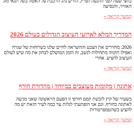
כחצי שעה לפני ההגעה לפריז, הודיע נהג הרכבת על האטה בשל תנאי מזג
האוויר, והנסיעה
המשך קריאה »
המדריך המלא לארועי העיצוב הגדולים בעולם 2026
2026: מחזירים את הצבע וההשראה לחיים שלנו כשרוחות של שגרה
ואפילו תקווה מתחילות לנשב, זה הזמן המושלם לבחון את מה שיש לעולם
העיצוב להציע. אחרי
המשך קריאה »
אתונה | מקומות מעוצבים במיוחד | מהדורת חורף
כשעיר של קיץ לובשת קסם חורפי זו הפעם הראשונה שאני מגיעה
לאתונה בחורף, וגם אני הופתעתי לגלות עד כמה לעיר הזאת יש מה
להציע כשהטמפרטורות
המשך קריאה »