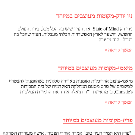
ניו יורק-מקומות מעוצבים במיוחד
ניו יורק State of Mind זאת העיר שיש בה הכל מכל, בירת העולם
החופשי, והשער לארץ האפשרויות הבלתי מוגבלות. העיר שהכל בה
בגדול. הנה ניו יורק
המשך קריאה »
מיאמי-מקומות מעוצבים במיוחד
מיאמי-עיצוב אדריכלות ואומנות באווירה ססגונית כשהוזמנתי להצטרף
לצילומים של סרט מטעם המחלקה האקדמית של בית המכירות
Christie's, בו מראיינת ד"ר דניאלה אוהד את הדמויות הבולטות
המשך קריאה »
פריז-מקומות מעוצבים במיוחד
"פריז היא תמיד רעיון טוב" אמרה אודרי הפבורן, אישה מעוררת השראה