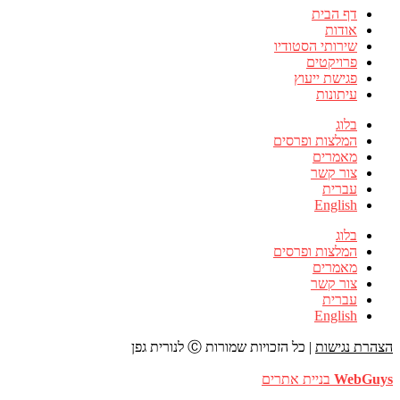
דף הבית
אודות
שירותי הסטודיו
פרויקטים
פגישת ייעוץ
עיתונות
בלוג
המלצות ופרסים
מאמרים
צור קשר
עברית
English
בלוג
המלצות ופרסים
מאמרים
צור קשר
עברית
English
הצהרת נגישות
| כל הזכויות שמורות Ⓒ לנורית גפן
WebGuys
בניית אתרים