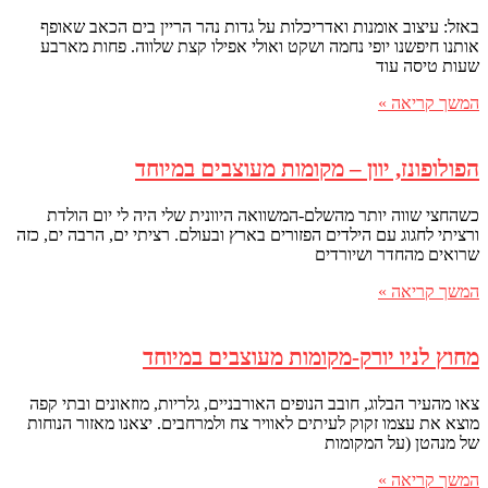
באזל: עיצוב אומנות ואדריכלות על גדות נהר הריין בים הכאב שאופף
אותנו חיפשנו יופי נחמה ושקט ואולי אפילו קצת שלווה. פחות מארבע
שעות טיסה עוד
המשך קריאה »
הפולופונז, יוון – מקומות מעוצבים במיוחד
כשהחצי שווה יותר מהשלם-המשוואה היוונית שלי היה לי יום הולדת
ורציתי לחגוג עם הילדים הפזורים בארץ ובעולם. רציתי ים, הרבה ים, כזה
שרואים מהחדר ושיורדים
המשך קריאה »
מחוץ לניו יורק-מקומות מעוצבים במיוחד
צאו מהעיר הבלוג, חובב הנופים האורבניים, גלריות, מוזאונים ובתי קפה
מוצא את עצמו זקוק לעיתים לאוויר צח ולמרחבים. יצאנו מאזור הנוחות
של מנהטן (על המקומות
המשך קריאה »