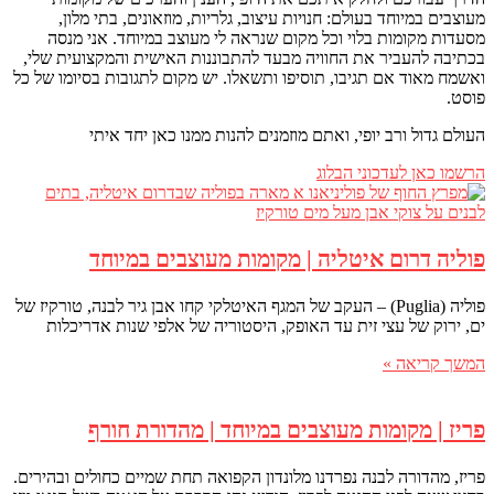
מעוצבים במיוחד בעולם: חנויות עיצוב, גלריות, מוזאונים, בתי מלון,
מסעדות מקומות בלוי וכל מקום שנראה לי מעוצב במיוחד. אני מנסה
בכתיבה להעביר את החוויה מבעד להתבוננות האישית והמקצועית שלי,
ואשמח מאוד אם תגיבו, תוסיפו ותשאלו. יש מקום לתגובות בסיומו של כל
פוסט.
העולם גדול ורב יופי, ואתם מוזמנים להנות ממנו כאן יחד איתי
הרשמו כאן לעדכוני הבלוג
פוליה דרום איטליה | מקומות מעוצבים במיוחד
פוליה (Puglia) – העקב של המגף האיטלקי קחו אבן גיר לבנה, טורקיז של
ים, ירוק של עצי זית עד האופק, היסטוריה של אלפי שנות אדריכלות
המשך קריאה »
פריז | מקומות מעוצבים במיוחד | מהדורת חורף
פריז, מהדורה לבנה נפרדנו מלונדון הקפואה תחת שמיים כחולים ובהירים.