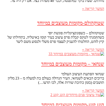
נוחתים. שעת בוקר במלפנסה, וכבר 40 מעלות בצל. אם רק היה צל.
המשך קריאה »
שטוקהולם-מקומות מעוצבים במיוחד
שטוקהולם – כשפונקציונליות פוגשת יופי
כשהוזמנתי לטקס קבלת פרס עיצוב בעיר קומו באיטליה, בתחילתו של
קיץ לוהט, החלטתי להעניק לעצמי פרס משלי ולנסוע משם ליעד
המשך קריאה »
שנחאי – מקומות מעוצבים במיוחד
שנחאי הפתעת העיצוב העולמי
ברוכים הבאים לשנחאי, העיר הגדולה בעולם בת למעלה מ – 23 מליון
תושבים (בזמן כתיבת שורות אלה, לכו תדעו…)
המשך קריאה »
הונג קונג-מקומות מעוצבים במיוחד