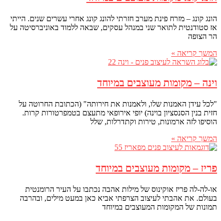
הונג קונג – מזרח פינת מערב חזרתי להונג קונג אחרי עשרים שנים. הייתי
אז סטודנטית לתואר שני במנהל עסקים, שבאה ללמוד באוניברסיטה על
הר הצופה
המשך קריאה »
וינה – מקומות מעוצבים במיוחד
"לכל עידן האמנות שלו, ולאמנות את חירותה" (הכתובת החרוטה על
חזית בנין הסנסציון בוינה) יופי אירופאי מתעצם בטמפרטורות קרות.
הוסיפו לזה ארמונות, טירות וקתדרלות, שלל
המשך קריאה »
פריז – מקומות מעוצבים במיוחד
או-לה-לה פריז אוקינוס של מילות אהבה נכתבו על העיר הרומנטית
בעולם. את אהבתי לעיצוב הצרפתי אביא כאן במעט מילים, ובהרבה
תמונות של המקומות המעוצבים במיוחד