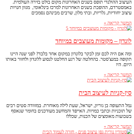
העיצוב ההולנדי תופס בשנים האחרונות מקום בולט בזירה העולמית.
באמסטרדם, ההופכת בשנים האחרונות למרכז בינלאומי, מגוון חנויות
עיצוב יחודיות, גלריות, ובתי מלון, שרבים מבינהם נסמכים
המשך קריאה »
לונדון – מקומות מעוצבים במיוחד
ומה אם היה לכם זמן לבקר בלונדון במקום אחד בלבד? לפני שנה היינו
תקופה במנצ'סטר. בהחלטה של רגע החלטנו לנסוע ללונדון ולחזור באותו
היום. היו
המשך קריאה »
סין-קניות לעיצוב הבית
נמל התעופה בן גוריון, ישראל, שעת לילה מאוחרת. במזוודה סטים רבים
של תוכניות וכתבי כמויות. האייפד והמחשב מעודכנים בחומר שנאסף
בשבועות מאומצים של הכנות, שכללו
המשך קריאה »