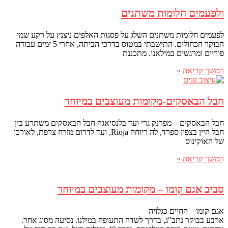
ולפעמים חלומות משתנים
לפעמים חלומות משתנים השלג על פסגות האלפים ניצנץ על רקע שמי
הבוקר הכחולים. התישבתי במטוס בדרכי הביתה, אחרי 5 ימים עבודה
פוריים ומרגשים במילאנו. מתכננת
המשך קריאה »
חבל הבאסקים-מקומות מעוצבים במיוחד
חבל הבאסקים – מפרנק גרי ועד בלנסיאגה חבל הבאסקים משתרע בין
חבל היין בצפון ספרד, לה ריוחה Rioja, ועד לדרום מזרח צרפת, לאורכו
של האוקינוס
המשך קריאה »
סביב אגם קומו – מקומות מעוצבים במיוחד
אגם קומו – החיים כגלויה
ארבע בבוקר נתב"ג, בדרך לשדה התעופה במילנו. נסיעה מסוג אחר.